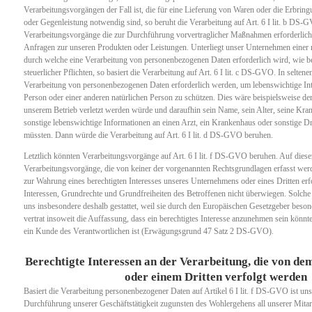
Verarbeitungsvorgängen der Fall ist, die für eine Lieferung von Waren oder die Erbring
oder Gegenleistung notwendig sind, so beruht die Verarbeitung auf Art. 6 I lit. b DS-G
Verarbeitungsvorgänge die zur Durchführung vorvertraglicher Maßnahmen erforderlich 
Anfragen zur unseren Produkten oder Leistungen. Unterliegt unser Unternehmen einer r
durch welche eine Verarbeitung von personenbezogenen Daten erforderlich wird, wie be
steuerlicher Pflichten, so basiert die Verarbeitung auf Art. 6 I lit. c DS-GVO. In seltene
Verarbeitung von personenbezogenen Daten erforderlich werden, um lebenswichtige Int
Person oder einer anderen natürlichen Person zu schützen. Dies wäre beispielsweise de
unserem Betrieb verletzt werden würde und daraufhin sein Name, sein Alter, seine Kr
sonstige lebenswichtige Informationen an einen Arzt, ein Krankenhaus oder sonstige D
müssten. Dann würde die Verarbeitung auf Art. 6 I lit. d DS-GVO beruhen.
Letztlich könnten Verarbeitungsvorgänge auf Art. 6 I lit. f DS-GVO beruhen. Auf dies
Verarbeitungsvorgänge, die von keiner der vorgenannten Rechtsgrundlagen erfasst wer
zur Wahrung eines berechtigten Interesses unseres Unternehmens oder eines Dritten erfor
Interessen, Grundrechte und Grundfreiheiten des Betroffenen nicht überwiegen. Solch
uns insbesondere deshalb gestattet, weil sie durch den Europäischen Gesetzgeber beso
vertrat insoweit die Auffassung, dass ein berechtigtes Interesse anzunehmen sein könnt
ein Kunde des Verantwortlichen ist (Erwägungsgrund 47 Satz 2 DS-GVO).
Berechtigte Interessen an der Verarbeitung, die von de
oder einem Dritten verfolgt werden
Basiert die Verarbeitung personenbezogener Daten auf Artikel 6 I lit. f DS-GVO ist unse
Durchführung unserer Geschäftstätigkeit zugunsten des Wohlergehens all unserer Mitar