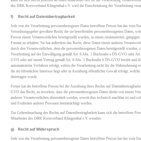
kann sie sich hierzu jederzeit an einen Mitarbeiter des für die Verarbeitung Verantwort
des DRK Kreisverband Klingenthal e.V. wird die Einschränkung der Verarbeitung vera
f) Recht auf Datenübertragbarkeit
Jede von der Verarbeitung personenbezogener Daten betroffene Person hat das vom Eur
Verordnungsgeber gewährte Recht, die sie betreffenden personenbezogenen Daten, welc
Person einem Verantwortlichen bereitgestellt wurden, in einem strukturierten, gängige
Format zu erhalten. Sie hat außerdem das Recht, diese Daten einem anderen Verantwor
durch den Verantwortlichen, dem die personenbezogenen Daten bereitgestellt wurden, zu
Verarbeitung auf der Einwilligung gemäß Art. 6 Abs. 1 Buchstabe a DS-GVO oder Art.
GVO oder auf einem Vertrag gemäß Art. 6 Abs. 1 Buchstabe b DS-GVO beruht und die 
automatisierter Verfahren erfolgt, sofern die Verarbeitung nicht für die Wahrnehmung ei
die im öffentlichen Interesse liegt oder in Ausübung öffentlicher Gewalt erfolgt, welch
übertragen wurde.
Ferner hat die betroffene Person bei der Ausübung ihres Rechts auf Datenübertragbark
GVO das Recht, zu erwirken, dass die personenbezogenen Daten direkt von einem Vera
anderen Verantwortlichen übermittelt werden, soweit dies technisch machbar ist und sof
und Freiheiten anderer Personen beeinträchtigt werden.
Zur Geltendmachung des Rechts auf Datenübertragbarkeit kann sich die betroffene Perso
Mitarbeiter des DRK Kreisverband Klingenthal e.V. wenden.
g) Recht auf Widerspruch
Jede von der Verarbeitung personenbezogener Daten betroffene Person hat das vom Eur