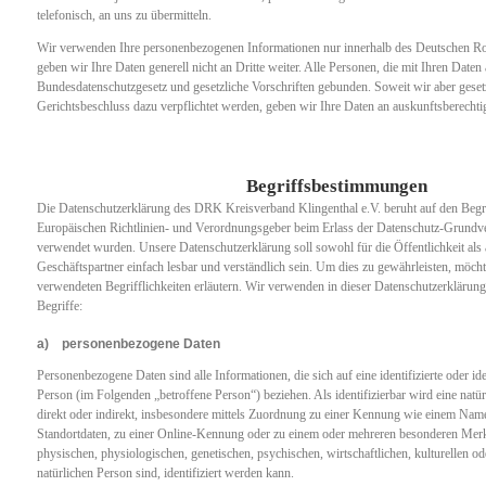
telefonisch, an uns zu übermitteln.
Wir verwenden Ihre personenbezogenen Informationen nur innerhalb des Deutschen Ro
geben wir Ihre Daten generell nicht an Dritte weiter. Alle Personen, die mit Ihren Daten 
Bundesdatenschutzgesetz und gesetzliche Vorschriften gebunden. Soweit wir aber gesetz
Gerichtsbeschluss dazu verpflichtet werden, geben wir Ihre Daten an auskunftsberechtigt
Begriffsbestimmungen
Die Datenschutzerklärung des DRK Kreisverband Klingenthal e.V. beruht auf den Begrif
Europäischen Richtlinien- und Verordnungsgeber beim Erlass der Datenschutz-Gru
verwendet wurden. Unsere Datenschutzerklärung soll sowohl für die Öffentlichkeit al
Geschäftspartner einfach lesbar und verständlich sein. Um dies zu gewährleisten, möcht
verwendeten Begrifflichkeiten erläutern. Wir verwenden in dieser Datenschutzerklärun
Begriffe:
a) personenbezogene Daten
Personenbezogene Daten sind alle Informationen, die sich auf eine identifizierte oder ide
Person (im Folgenden „betroffene Person“) beziehen. Als identifizierbar wird eine natü
direkt oder indirekt, insbesondere mittels Zuordnung zu einer Kennung wie einem Na
Standortdaten, zu einer Online-Kennung oder zu einem oder mehreren besonderen Mer
physischen, physiologischen, genetischen, psychischen, wirtschaftlichen, kulturellen ode
natürlichen Person sind, identifiziert werden kann.