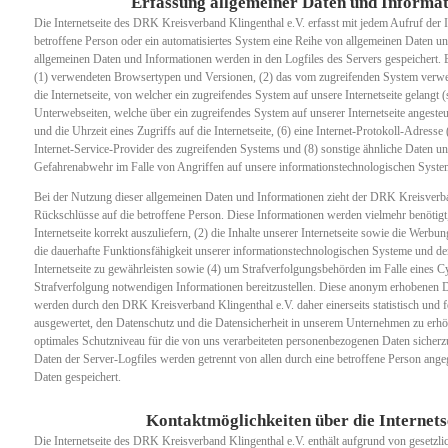
Erfassung allgemeiner Daten und Informa
Die Internetseite des DRK Kreisverband Klingenthal e.V. erfasst mit jedem Aufruf der I
betroffene Person oder ein automatisiertes System eine Reihe von allgemeinen Daten u
allgemeinen Daten und Informationen werden in den Logfiles des Servers gespeichert. 
(1) verwendeten Browsertypen und Versionen, (2) das vom zugreifenden System verwe
die Internetseite, von welcher ein zugreifendes System auf unsere Internetseite gelangt (
Unterwebseiten, welche über ein zugreifendes System auf unserer Internetseite angeste
und die Uhrzeit eines Zugriffs auf die Internetseite, (6) eine Internet-Protokoll-Adresse
Internet-Service-Provider des zugreifenden Systems und (8) sonstige ähnliche Daten un
Gefahrenabwehr im Falle von Angriffen auf unsere informationstechnologischen Syste
Bei der Nutzung dieser allgemeinen Daten und Informationen zieht der DRK Kreisverba
Rückschlüsse auf die betroffene Person. Diese Informationen werden vielmehr benötigt,
Internetseite korrekt auszuliefern, (2) die Inhalte unserer Internetseite sowie die Werbun
die dauerhafte Funktionsfähigkeit unserer informationstechnologischen Systeme und de
Internetseite zu gewährleisten sowie (4) um Strafverfolgungsbehörden im Falle eines Cy
Strafverfolgung notwendigen Informationen bereitzustellen. Diese anonym erhobenen 
werden durch den DRK Kreisverband Klingenthal e.V. daher einerseits statistisch und f
ausgewertet, den Datenschutz und die Datensicherheit in unserem Unternehmen zu erhöh
optimales Schutzniveau für die von uns verarbeiteten personenbezogenen Daten sicher
Daten der Server-Logfiles werden getrennt von allen durch eine betroffene Person an
Daten gespeichert.
Kontaktmöglichkeiten über die Internets
Die Internetseite des DRK Kreisverband Klingenthal e.V. enthält aufgrund von gesetzl