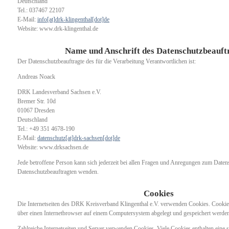
Deutschland
Tel.: 037467 22107
E-Mail:
info[at]drk-klingenthal[dot]de
Website: www.drk-klingenthal.de
Name und Anschrift des Datenschutzbeauft
Der Datenschutzbeauftragte des für die Verarbeitung Verantwortlichen ist:
Andreas Noack
DRK Landesverband Sachsen e.V.
Bremer Str. 10d
01067 Dresden
Deutschland
Tel.: +49 351 4678-190
E-Mail:
datenschutz[at]drk-sachsen[dot]de
Website: www.drksachsen.de
Jede betroffene Person kann sich jederzeit bei allen Fragen und Anregungen zum Datens
Datenschutzbeauftragten wenden.
Cookies
Die Internetseiten des DRK Kreisverband Klingenthal e.V. verwenden Cookies. Cookies
über einen Internetbrowser auf einem Computersystem abgelegt und gespeichert werde
Zahlreiche Internetseiten und Server verwenden Cookies. Viele Cookies enthalten eine