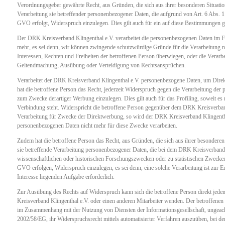
Verordnungsgeber gewährte Recht, aus Gründen, die sich aus ihrer besonderen Situation
Verarbeitung sie betreffender personenbezogener Daten, die aufgrund von Art. 6 Abs. 
GVO erfolgt, Widerspruch einzulegen. Dies gilt auch für ein auf diese Bestimmungen ge
Der DRK Kreisverband Klingenthal e.V. verarbeitet die personenbezogenen Daten im F
mehr, es sei denn, wir können zwingende schutzwürdige Gründe für die Verarbeitung n
Interessen, Rechten und Freiheiten der betroffenen Person überwiegen, oder die Verarbe
Geltendmachung, Ausübung oder Verteidigung von Rechtsansprüchen.
Verarbeitet der DRK Kreisverband Klingenthal e.V. personenbezogene Daten, um Direk
hat die betroffene Person das Recht, jederzeit Widerspruch gegen die Verarbeitung de
zum Zwecke derartiger Werbung einzulegen. Dies gilt auch für das Profiling, soweit es
Verbindung steht. Widerspricht die betroffene Person gegenüber dem DRK Kreisverban
Verarbeitung für Zwecke der Direktwerbung, so wird der DRK Kreisverband Klingentha
personenbezogenen Daten nicht mehr für diese Zwecke verarbeiten.
Zudem hat die betroffene Person das Recht, aus Gründen, die sich aus ihrer besonderen
sie betreffende Verarbeitung personenbezogener Daten, die bei dem DRK Kreisverband 
wissenschaftlichen oder historischen Forschungszwecken oder zu statistischen Zweck
GVO erfolgen, Widerspruch einzulegen, es sei denn, eine solche Verarbeitung ist zur Er
Interesse liegenden Aufgabe erforderlich.
Zur Ausübung des Rechts auf Widerspruch kann sich die betroffene Person direkt jede
Kreisverband Klingenthal e.V. oder einen anderen Mitarbeiter wenden. Der betroffenen P
im Zusammenhang mit der Nutzung von Diensten der Informationsgesellschaft, ungeacht
2002/58/EG, ihr Widerspruchsrecht mittels automatisierter Verfahren auszuüben, bei de