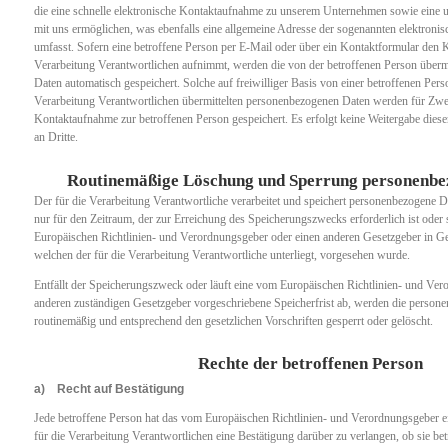
die eine schnelle elektronische Kontaktaufnahme zu unserem Unternehmen sowie eine
mit uns ermöglichen, was ebenfalls eine allgemeine Adresse der sogenannten elektroni
umfasst. Sofern eine betroffene Person per E-Mail oder über ein Kontaktformular den K
Verarbeitung Verantwortlichen aufnimmt, werden die von der betroffenen Person überm
Daten automatisch gespeichert. Solche auf freiwilliger Basis von einer betroffenen Pers
Verarbeitung Verantwortlichen übermittelten personenbezogenen Daten werden für Zwe
Kontaktaufnahme zur betroffenen Person gespeichert. Es erfolgt keine Weitergabe die
an Dritte.
Routinemäßige Löschung und Sperrung personenbe
Der für die Verarbeitung Verantwortliche verarbeitet und speichert personenbezogene D
nur für den Zeitraum, der zur Erreichung des Speicherungszwecks erforderlich ist oder 
Europäischen Richtlinien- und Verordnungsgeber oder einen anderen Gesetzgeber in Ge
welchen der für die Verarbeitung Verantwortliche unterliegt, vorgesehen wurde.
Entfällt der Speicherungszweck oder läuft eine vom Europäischen Richtlinien- und Ve
anderen zuständigen Gesetzgeber vorgeschriebene Speicherfrist ab, werden die perso
routinemäßig und entsprechend den gesetzlichen Vorschriften gesperrt oder gelöscht.
Rechte der betroffenen Person
a) Recht auf Bestätigung
Jede betroffene Person hat das vom Europäischen Richtlinien- und Verordnungsgeber 
für die Verarbeitung Verantwortlichen eine Bestätigung darüber zu verlangen, ob sie b