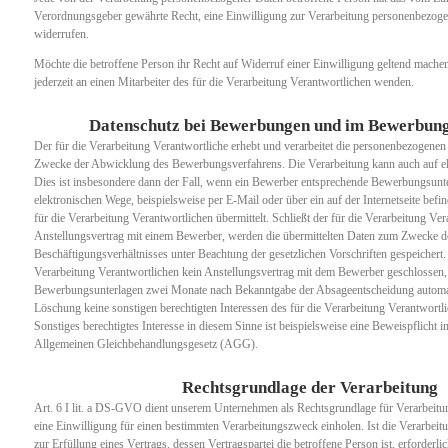
Verordnungsgeber gewährte Recht, eine Einwilligung zur Verarbeitung personenbezogen
widerrufen.
Möchte die betroffene Person ihr Recht auf Widerruf einer Einwilligung geltend machen,
jederzeit an einen Mitarbeiter des für die Verarbeitung Verantwortlichen wenden.
Datenschutz bei Bewerbungen und im Bewerbun
Der für die Verarbeitung Verantwortliche erhebt und verarbeitet die personenbezogen
Zwecke der Abwicklung des Bewerbungsverfahrens. Die Verarbeitung kann auch auf el
Dies ist insbesondere dann der Fall, wenn ein Bewerber entsprechende Bewerbungsunt
elektronischen Wege, beispielsweise per E-Mail oder über ein auf der Internetseite bef
für die Verarbeitung Verantwortlichen übermittelt. Schließt der für die Verarbeitung Ver
Anstellungsvertrag mit einem Bewerber, werden die übermittelten Daten zum Zwecke 
Beschäftigungsverhältnisses unter Beachtung der gesetzlichen Vorschriften gespeichert
Verarbeitung Verantwortlichen kein Anstellungsvertrag mit dem Bewerber geschlossen,
Bewerbungsunterlagen zwei Monate nach Bekanntgabe der Absageentscheidung automati
Löschung keine sonstigen berechtigten Interessen des für die Verarbeitung Verantwortl
Sonstiges berechtigtes Interesse in diesem Sinne ist beispielsweise eine Beweispflicht
Allgemeinen Gleichbehandlungsgesetz (AGG).
Rechtsgrundlage der Verarbeitung
Art. 6 I lit. a DS-GVO dient unserem Unternehmen als Rechtsgrundlage für Verarbeitu
eine Einwilligung für einen bestimmten Verarbeitungszweck einholen. Ist die Verarbei
zur Erfüllung eines Vertrags, dessen Vertragspartei die betroffene Person ist, erforderlic