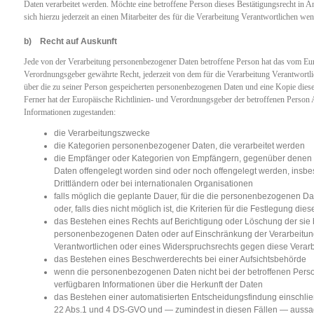
Daten verarbeitet werden. Möchte eine betroffene Person dieses Bestätigungsrecht in 
sich hierzu jederzeit an einen Mitarbeiter des für die Verarbeitung Verantwortlichen we
b) Recht auf Auskunft
Jede von der Verarbeitung personenbezogener Daten betroffene Person hat das vom Eur
Verordnungsgeber gewährte Recht, jederzeit von dem für die Verarbeitung Verantwortli
über die zu seiner Person gespeicherten personenbezogenen Daten und eine Kopie diese
Ferner hat der Europäische Richtlinien- und Verordnungsgeber der betroffenen Person
Informationen zugestanden:
die Verarbeitungszwecke
die Kategorien personenbezogener Daten, die verarbeitet werden
die Empfänger oder Kategorien von Empfängern, gegenüber dene
Daten offengelegt worden sind oder noch offengelegt werden, insb
Drittländern oder bei internationalen Organisationen
falls möglich die geplante Dauer, für die die personenbezogenen D
oder, falls dies nicht möglich ist, die Kriterien für die Festlegung die
das Bestehen eines Rechts auf Berichtigung oder Löschung der sie 
personenbezogenen Daten oder auf Einschränkung der Verarbeitun
Verantwortlichen oder eines Widerspruchsrechts gegen diese Verar
das Bestehen eines Beschwerderechts bei einer Aufsichtsbehörde
wenn die personenbezogenen Daten nicht bei der betroffenen Pers
verfügbaren Informationen über die Herkunft der Daten
das Bestehen einer automatisierten Entscheidungsfindung einschließ
22 Abs.1 und 4 DS-GVO und — zumindest in diesen Fällen — aussag