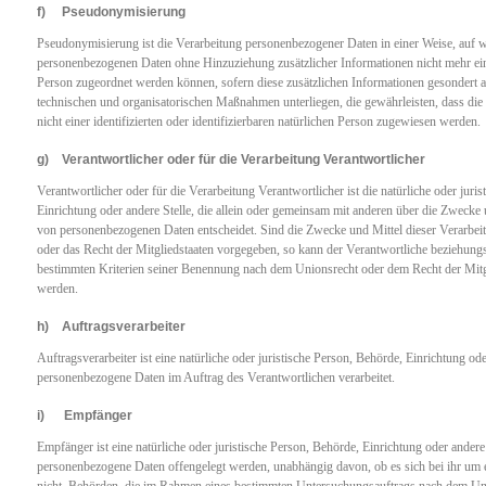
f) Pseudonymisierung
Pseudonymisierung ist die Verarbeitung personenbezogener Daten in einer Weise, auf w
personenbezogenen Daten ohne Hinzuziehung zusätzlicher Informationen nicht mehr ein
Person zugeordnet werden können, sofern diese zusätzlichen Informationen gesondert
technischen und organisatorischen Maßnahmen unterliegen, die gewährleisten, dass di
nicht einer identifizierten oder identifizierbaren natürlichen Person zugewiesen werden.
g) Verantwortlicher oder für die Verarbeitung Verantwortlicher
Verantwortlicher oder für die Verarbeitung Verantwortlicher ist die natürliche oder juri
Einrichtung oder andere Stelle, die allein oder gemeinsam mit anderen über die Zwecke 
von personenbezogenen Daten entscheidet. Sind die Zwecke und Mittel dieser Verarbei
oder das Recht der Mitgliedstaaten vorgegeben, so kann der Verantwortliche beziehun
bestimmten Kriterien seiner Benennung nach dem Unionsrecht oder dem Recht der Mitg
werden.
h) Auftragsverarbeiter
Auftragsverarbeiter ist eine natürliche oder juristische Person, Behörde, Einrichtung ode
personenbezogene Daten im Auftrag des Verantwortlichen verarbeitet.
i) Empfänger
Empfänger ist eine natürliche oder juristische Person, Behörde, Einrichtung oder andere 
personenbezogene Daten offengelegt werden, unabhängig davon, ob es sich bei ihr um e
nicht. Behörden, die im Rahmen eines bestimmten Untersuchungsauftrags nach dem Un