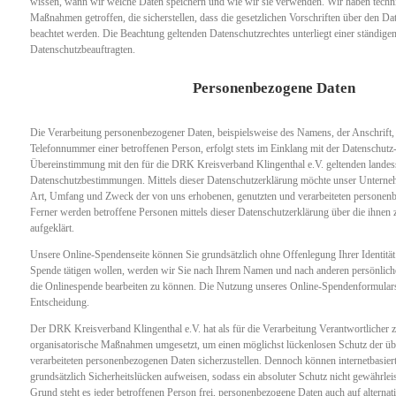
wissen, wann wir welche Daten speichern und wie wir sie verwenden. Wir haben techni
Maßnahmen getroffen, die sicherstellen, dass die gesetzlichen Vorschriften über den D
beachtet werden. Die Beachtung geltenden Datenschutzrechtes unterliegt einer ständig
Datenschutzbeauftragten.
Personenbezogene Daten
Die Verarbeitung personenbezogener Daten, beispielsweise des Namens, der Anschrift
Telefonnummer einer betroffenen Person, erfolgt stets im Einklang mit der Datenschu
Übereinstimmung mit den für die DRK Kreisverband Klingenthal e.V. geltenden landes
Datenschutzbestimmungen. Mittels dieser Datenschutzerklärung möchte unser Unterneh
Art, Umfang und Zweck der von uns erhobenen, genutzten und verarbeiteten personen
Ferner werden betroffene Personen mittels dieser Datenschutzerklärung über die ihnen
aufgeklärt.
Unsere Online-Spendenseite können Sie grundsätzlich ohne Offenlegung Ihrer Identität
Spende tätigen wollen, werden wir Sie nach Ihrem Namen und nach anderen persönlich
die Onlinespende bearbeiten zu können. Die Nutzung unseres Online-Spendenformulars u
Entscheidung.
Der DRK Kreisverband Klingenthal e.V. hat als für die Verarbeitung Verantwortlicher z
organisatorische Maßnahmen umgesetzt, um einen möglichst lückenlosen Schutz der über
verarbeiteten personenbezogenen Daten sicherzustellen. Dennoch können internetbasie
grundsätzlich Sicherheitslücken aufweisen, sodass ein absoluter Schutz nicht gewährle
Grund steht es jeder betroffenen Person frei, personenbezogene Daten auch auf alterna