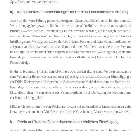
Spezifikationen verwendet werden.
h) Automatisierte Entscheidungen im Einzelfall einschließlich Profiling
Jede von der Verarbeitung personenbezogener Daten betroffene Person hat das vom Eur
Verordnungsgeber gewährte Recht, nicht einer ausschließlich auf einer automatisierten 
Profiling — beruhenden Entscheidung unterworfen zu werden, die ihr gegenüber rechtli
sie in ähnlicher Weise erheblich beeinträchtigt, sofern die Entscheidung (1) nicht für de
Erfüllung eines Vertrags zwischen der betroffenen Person und dem Verantwortlichen erfo
aufgrund von Rechtsvorschriften der Union oder der Mitgliedstaaten, denen der Verantwo
ist und diese Rechtsvorschriften angemessene Maßnahmen zur Wahrung der Rechte und
berechtigten Interessen der betroffenen Person enthalten oder (3) mit ausdrücklicher Ei
Person erfolgt.
Ist die Entscheidung (1) für den Abschluss oder die Erfüllung eines Vertrags zwischen
dem Verantwortlichen erforderlich oder (2) erfolgt sie mit ausdrücklicher Einwilligung d
der DRK Kreisverband Klingenthal e.V. angemessene Maßnahmen, um die Rechte und F
berechtigten Interessen der betroffenen Person zu wahren, wozu mindestens das Recht
Eingreifens einer Person seitens des Verantwortlichen, auf Darlegung des eigenen Sta
der Entscheidung gehört.
Möchte die betroffene Person Rechte mit Bezug auf automatisierte Entscheidungen gelt
hierzu jederzeit an einen Mitarbeiter des für die Verarbeitung Verantwortlichen wenden.
i) Recht auf Widerruf einer datenschutzrechtlichen Einwilligung
Jede von der Verarbeitung personenbezogener Daten betroffene Person hat das vom Eur