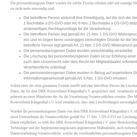
Die personenbezogenen Daten wurden für solche Zwecke erhoben oder auf sonstige Weis
sie nicht mehr notwendig sind.
Die betroffene Person widerruft ihre Einwilligung, auf die sich die V
1 Buchstabe a DS-GVO oder Art. 9 Abs. 2 Buchstabe a DS-GVO stützte
anderweitigen Rechtsgrundlage für die Verarbeitung.
Die betroffene Person legt gemäß Art. 21 Abs. 1 DS-GVO Widerspru
ein, und es liegen keine vorrangigen berechtigten Gründe für die Ver
betroffene Person legt gemäß Art. 21 Abs. 2 DS-GVO Widerspruch ge
Die personenbezogenen Daten wurden unrechtmäßig verarbeitet.
Die Löschung der personenbezogenen Daten ist zur Erfüllung einer r
nach dem Unionsrecht oder dem Recht der Mitgliedstaaten erforderl
Verantwortliche unterliegt.
Die personenbezogenen Daten wurden in Bezug auf angebotene Di
Informationsgesellschaft gemäß Art. 8 Abs. 1 DS-GVO erhoben.
Sofern einer der oben genannten Gründe zutrifft und eine betroffene Person die Lösc
Daten, die bei dem DRK Kreisverband Klingenthal e.V. gespeichert sind, veranlassen mö
jederzeit an einen Mitarbeiter des für die Verarbeitung Verantwortlichen wenden. Der 
Kreisverband Klingenthal e.V. wird veranlassen, dass dem Löschverlangen unverzügl
Wurden die personenbezogenen Daten von dem DRK Kreisverband Klingenthal e.V. öffe
unser Unternehmen als Verantwortlicher gemäß Art. 17 Abs. 1 DS-GVO zur Löschung
Daten verpflichtet, so trifft den DRK Kreisverband Klingenthal e.V. unter Berücksicht
Technologie und der Implementierungskosten angemessene Maßnahmen, auch technische
Datenverarbeitung Verantwortliche, welche die veröffentlichten personenbezogenen Date