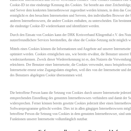
Cookie-ID ist eine eindeutige Kennung des Cookies. Sie besteht aus einer Zeichenfolge,
und Server dem konkreten Internetbrowser zugeordnet werden können, in dem das Cook
ermöglicht es den besuchten Internetseiten und Servern, den individuellen Browser der
anderen Internetbrowsern, die andere Cookies enthalten, zu unterscheiden. Ein bestimm
die eindeutige Cookie-ID wiedererkannt und identifiziert werden.
Durch den Einsatz von Cookies kann der DRK Kreisverband Klingenthal e.V. den Nutzer
nutzerfreundlichere Services bereitstellen, die ohne die Cookie-Setzung nicht möglich 
Mittels eines Cookies können die Informationen und Angebote auf unserer Internetseite
optimiert werden. Cookies ermöglichen uns, wie bereits erwähnt, die Benutzer unserer I
wiederzuerkennen. Zweck dieser Wiedererkennung ist es, den Nutzern die Verwendung u
erleichtern. Der Benutzer einer Internetseite, die Cookies verwendet, muss beispielswei
Internetseite erneut seine Zugangsdaten eingeben, weil dies von der Internetseite und
des Benutzers abgelegten Cookie übernommen wird.
Die betroffene Person kann die Setzung von Cookies durch unsere Internetseite jederzeit
entsprechenden Einstellung des genutzten Internetbrowsers verhindern und damit der S
widersprechen. Ferner können bereits gesetzte Cookies jederzeit über einen Internetbro
Softwareprogramme gelöscht werden. Dies ist in allen gängigen Internetbrowsern mögli
betroffene Person die Setzung von Cookies in dem genutzten Internetbrowser, sind unte
Funktionen unserer Internetseite vollumfänglich nutzbar.