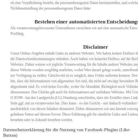
ob eine Verpflichtung besteht, die personenbezogenen Daten bereitzustellen, und welch
Nichtbereitstellung der personenbezogenen Daten hätte.
Bestehen einer automatisierten Entscheidung
Als verantwortungsbewusstes Unternehmen verzichten wir auf eine automatische Entsc
Profiling.
Disclaimer
Unser Online-Angebot enthält Links zu anderen Websites. Wir haben keinen Einfluss da
die Datenschutzbestimmungen einhalten. Auch haben wir keinerlei Einfluss auf die Rech
Websites. Daher weisen wir jegliche Verantwortung für die Inhalte anderer Websites zu
dieser Website wurden sorgfältig erarbeitet, wobei Wert darauf gelegt wurde, zutreffend
zur Verfügung zu stellen. Gleichwohl ist es möglich, dass Fehler auftreten können. De
hin, dass die Informationen von allgemeiner Art sind, die nicht auf etwaige besondere B
abgestimmt sind. Es wird keine Gewähr, weder für Aktualität, Richtigkeit noch Vollstän
übernommen. Das Gleiche gilt auch für Informationen auf verlinkten Websites. Mit Urt
O 85/98 - hat das Landgericht (LG) Hamburg entschieden, dass der Ersteller eines Links
Seite ggf. mit zu verantworten hat. Dies kann - so das Gericht - nur dadurch verhinder
ausdrücklich von diesen Inhalten distanziert. Daher distanzieren wir uns hiermit vorsorg
gelinkten Seiten auf diesem Server. Diese Erklärung gilt für sämtliche Links und Links
bestehen oder in Zukunft bestehen werden.
Datenschutzerklärung für die Nutzung von Facebook-Plugins (Like-
Button)