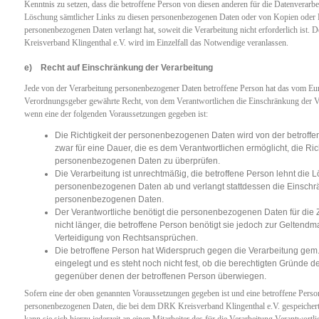
Kenntnis zu setzen, dass die betroffene Person von diesen anderen für die Datenverarbe
Löschung sämtlicher Links zu diesen personenbezogenen Daten oder von Kopien oder R
personenbezogenen Daten verlangt hat, soweit die Verarbeitung nicht erforderlich ist. 
Kreisverband Klingenthal e.V. wird im Einzelfall das Notwendige veranlassen.
e) Recht auf Einschränkung der Verarbeitung
Jede von der Verarbeitung personenbezogener Daten betroffene Person hat das vom Eur
Verordnungsgeber gewährte Recht, von dem Verantwortlichen die Einschränkung der Ve
wenn eine der folgenden Voraussetzungen gegeben ist:
Die Richtigkeit der personenbezogenen Daten wird von der betroffen
zwar für eine Dauer, die es dem Verantwortlichen ermöglicht, die Rich
personenbezogenen Daten zu überprüfen.
Die Verarbeitung ist unrechtmäßig, die betroffene Person lehnt die 
personenbezogenen Daten ab und verlangt stattdessen die Einschr
personenbezogenen Daten.
Der Verantwortliche benötigt die personenbezogenen Daten für die
nicht länger, die betroffene Person benötigt sie jedoch zur Gelten
Verteidigung von Rechtsansprüchen.
Die betroffene Person hat Widerspruch gegen die Verarbeitung gem.
eingelegt und es steht noch nicht fest, ob die berechtigten Gründe d
gegenüber denen der betroffenen Person überwiegen.
Sofern eine der oben genannten Voraussetzungen gegeben ist und eine betroffene Pers
personenbezogenen Daten, die bei dem DRK Kreisverband Klingenthal e.V. gespeichert